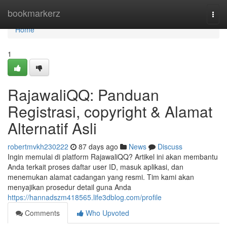
Home
bookmarkerz
Togg
navi
Home
1
RajawaliQQ: Panduan
Registrasi, copyright & Alamat
Alternatif Asli
robertmvkh230222
87 days ago
News
Discuss
Ingin memulai di platform RajawaliQQ? Artikel ini akan membantu
Anda terkait proses daftar user ID, masuk aplikasi, dan
menemukan alamat cadangan yang resmi. Tim kami akan
menyajikan prosedur detail guna Anda
https://hannadszm418565.life3dblog.com/profile
Comments
Who Upvoted