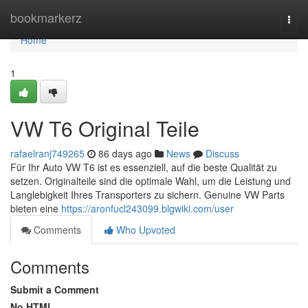
Home
bookmarkerz
Togg
navi
Home
1
VW T6 Original Teile
rafaelranj749265
86 days ago
News
Discuss
Für Ihr Auto VW T6 ist es essenziell, auf die beste Qualität zu
setzen. Originalteile sind die optimale Wahl, um die Leistung und
Langlebigkeit Ihres Transporters zu sichern. Genuine VW Parts
bieten eine
https://aronfucl243099.blgwiki.com/user
Comments
Who Upvoted
Comments
Submit a Comment
No HTML