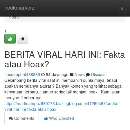
Home
bookmarkerz
Togg
navi
Home
1
BERITA VIRAL HARI INI: Fakta
atau Hoax?
haseebpbht488889
84 days ago
News
Discuss
Gelombang berita viral saat ini membanjiri dunia maya, tetapi
apakah semuanya akurat ? Banyak konten yang terlihat sebagai
kenyataan terbaru, namun seringkali menjadi hoax . Kami akan
menyoroti beberapa
https://martinampuz880773.blazingblog.com/41260467/berita-
viral-hari-ini-fakta-atau-hoax
Comments
Who Upvoted