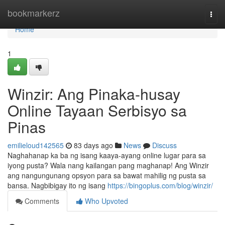
Home
bookmarkerz
Togg
navi
Home
1
Winzir: Ang Pinaka-husay
Online Tayaan Serbisyo sa
Pinas
emilieloud142565
83 days ago
News
Discuss
Naghahanap ka ba ng isang kaaya-ayang online lugar para sa
iyong pusta? Wala nang kailangan pang maghanap! Ang Winzir
ang nangungunang opsyon para sa bawat mahilig ng pusta sa
bansa. Nagbibigay ito ng isang
https://bingoplus.com/blog/winzir/
Comments
Who Upvoted