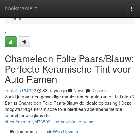
Home
bookmarkerz
Togg
navi
Home
1
Chameleon Folie Paars/Blauw:
Perfecte Keramische Tint voor
Auto Ramen
rishiipba164392
83 days ago
News
Discuss
Zoekt je naar een geweldige manier om de auto ramen te tinten ?
Dan is Chameleon Folie Paars/Blauw de ideale oplossing ! Deze
hoogwaardige keramische folie biedt een adembenemende
paars/blauwe glans die
https://esmeejyql765091.homewikia.com/user
Comments
Who Upvoted