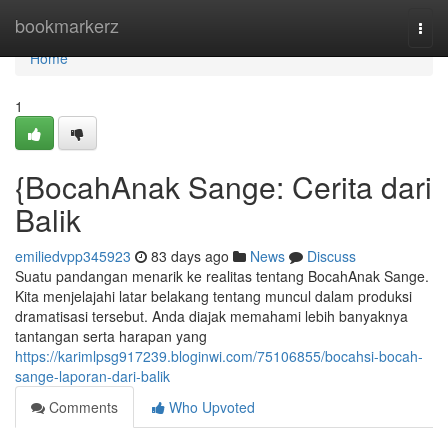
Home
bookmarkerz
Togg
navi
Home
1
{BocahAnak Sange: Cerita dari
Balik
emiliedvpp345923
83 days ago
News
Discuss
Suatu pandangan menarik ke realitas tentang BocahAnak Sange.
Kita menjelajahi latar belakang tentang muncul dalam produksi
dramatisasi tersebut. Anda diajak memahami lebih banyaknya
tantangan serta harapan yang
https://karimlpsg917239.bloginwi.com/75106855/bocahsi-bocah-
sange-laporan-dari-balik
Comments
Who Upvoted