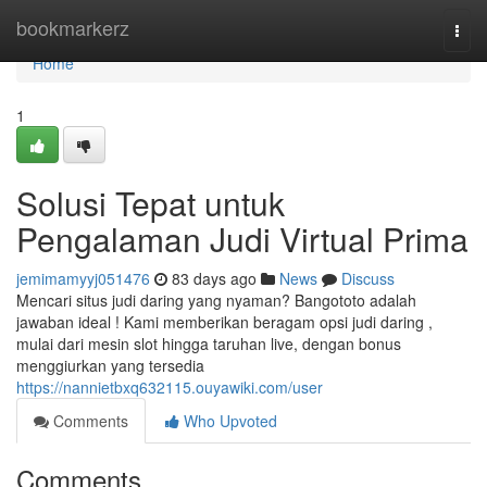
Home
bookmarkerz
Togg
navi
Home
1
Solusi Tepat untuk
Pengalaman Judi Virtual Prima
jemimamyyj051476
83 days ago
News
Discuss
Mencari situs judi daring yang nyaman? Bangototo adalah
jawaban ideal ! Kami memberikan beragam opsi judi daring ,
mulai dari mesin slot hingga taruhan live, dengan bonus
menggiurkan yang tersedia
https://nannietbxq632115.ouyawiki.com/user
Comments
Who Upvoted
Comments