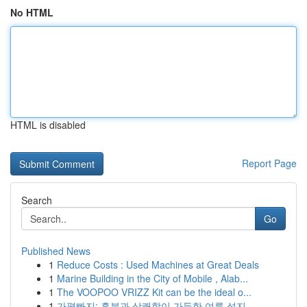
No HTML
HTML is disabled
Report Page
Search
Go
Published News
1
Reduce Costs : Used Machines at Great Deals
1
Marine Building in the City of Mobile , Alab...
1
The VOOPOO VRIZZ Kit can be the ideal o...
1
가평빠지: 흥분과 상쾌함이 가득한 여름 성지