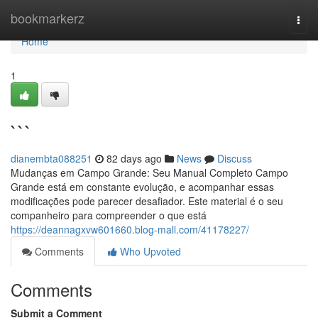
Home
bookmarkerz
Togg
navi
Home
1
```
dianembta088251
82 days ago
News
Discuss
Mudanças em Campo Grande: Seu Manual Completo Campo
Grande está em constante evolução, e acompanhar essas
modificações pode parecer desafiador. Este material é o seu
companheiro para compreender o que está
https://deannagxvw601660.blog-mall.com/41178227/
Comments
Who Upvoted
Comments
Submit a Comment