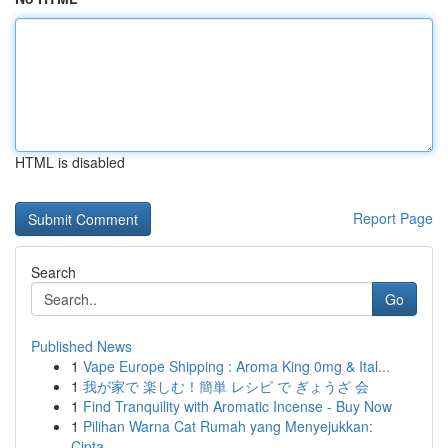
HTML is disabled
Report Page
Search
Go
Published News
1
Vape Europe Shipping : Aroma King 0mg & Ital...
1
我が家で 楽しむ！簡単 レシピ で ぎょうざ 会
1
Find Tranquility with Aromatic Incense - Buy Now
1
Pilihan Warna Cat Rumah yang Menyejukkan:
Cipta...