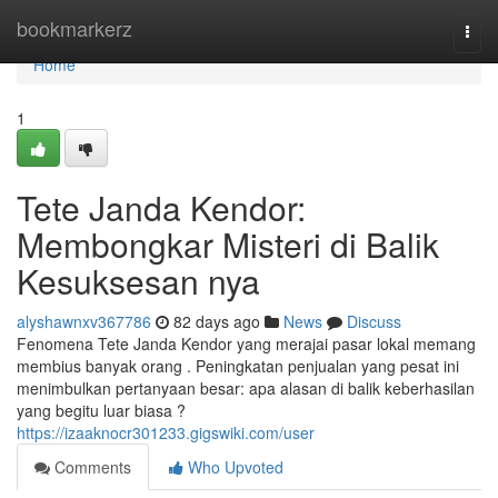
Home
bookmarkerz
Togg
navi
Home
1
Tete Janda Kendor:
Membongkar Misteri di Balik
Kesuksesan nya
alyshawnxv367786
82 days ago
News
Discuss
Fenomena Tete Janda Kendor yang merajai pasar lokal memang
membius banyak orang . Peningkatan penjualan yang pesat ini
menimbulkan pertanyaan besar: apa alasan di balik keberhasilan
yang begitu luar biasa ?
https://izaaknocr301233.gigswiki.com/user
Comments
Who Upvoted