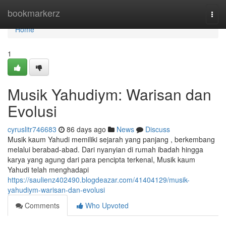
Home
bookmarkerz
Togg
navi
Home
1
Musik Yahudiym: Warisan dan
Evolusi
cyruslitr746683
86 days ago
News
Discuss
Musik kaum Yahudi memiliki sejarah yang panjang , berkembang
melalui berabad-abad. Dari nyanyian di rumah ibadah hingga
karya yang agung dari para pencipta terkenal, Musik kaum
Yahudi telah menghadapi
https://saulienz402490.blogdeazar.com/41404129/musik-
yahudiym-warisan-dan-evolusi
Comments
Who Upvoted