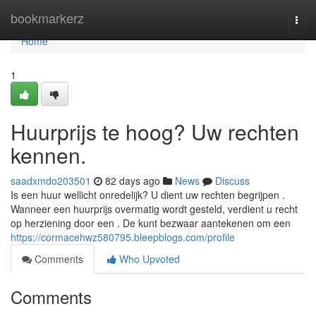
Home
bookmarkerz
Togg
navi
Home
1
Huurprijs te hoog? Uw rechten
kennen.
saadxmdo203501
82 days ago
News
Discuss
Is een huur wellicht onredelijk? U dient uw rechten begrijpen .
Wanneer een huurprijs overmatig wordt gesteld, verdient u recht
op herziening door een . De kunt bezwaar aantekenen om een
https://cormacehwz580795.bleepblogs.com/profile
Comments
Who Upvoted
Comments