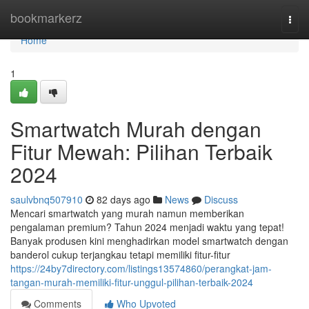
Home
bookmarkerz
Togg
navi
Home
1
Smartwatch Murah dengan
Fitur Mewah: Pilihan Terbaik
2024
saulvbnq507910
82 days ago
News
Discuss
Mencari smartwatch yang murah namun memberikan
pengalaman premium? Tahun 2024 menjadi waktu yang tepat!
Banyak produsen kini menghadirkan model smartwatch dengan
banderol cukup terjangkau tetapi memiliki fitur-fitur
https://24by7directory.com/listings13574860/perangkat-jam-
tangan-murah-memiliki-fitur-unggul-pilihan-terbaik-2024
Comments
Who Upvoted