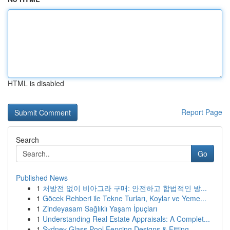
HTML is disabled
Report Page
Search
Go
Published News
1
처방전 없이 비아그라 구매: 안전하고 합법적인 방...
1
Göcek Rehberi ile Tekne Turları, Koylar ve Yeme...
1
Zindeyasam Sağlıklı Yaşam İpuçları
1
Understanding Real Estate Appraisals: A Complet...
1
Sydney Glass Pool Fencing Designs & Fitting ...