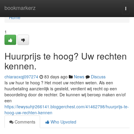
Home
bookmarkerz
Togg
navi
Home
1
Huurprijs te hoog? Uw rechten
kennen.
chiaraoxqj097274
83 days ago
News
Discuss
Is uw huur te hoog ? Het moet uw rechten weten. Als een
huurbetaling aanzienlijk is gesteld, verdient wij recht op een
beoordeling door de rechter. De kunnen wij beroep maken en/of
een
https://lewysuhjr266141.bloggerchest.com/41462798/huurprijs-te-
hoog-uw-rechten-kennen
Comments
Who Upvoted