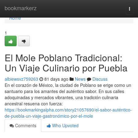
Home
bookmarkerz
Togg
navi
Home
1
El Mole Poblano Tradicional:
Un Viaje Culinario por Puebla
albiewsvz759263
81 days ago
News
Discuss
En el corazón de México, la ciudad de Poblano se erige como un
santuario para los amantes del auténtico sabor. En sus calles
adoquinadas y mercados vibrantes, una tradición culinaria
ancestral resuena con fuerza:
https://bookmarkingalpha.com/story21057690/el-sabor-auténtico-
de-puebla-un-viaje-gastronómico-por-el-mole
Comments
Who Upvoted