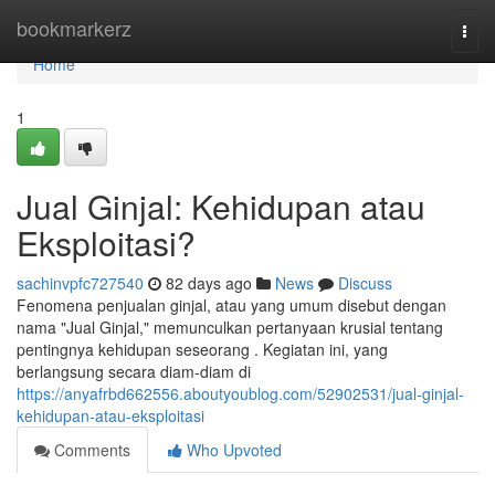
Home
bookmarkerz
Togg
navi
Home
1
Jual Ginjal: Kehidupan atau
Eksploitasi?
sachinvpfc727540
82 days ago
News
Discuss
Fenomena penjualan ginjal, atau yang umum disebut dengan
nama "Jual Ginjal," memunculkan pertanyaan krusial tentang
pentingnya kehidupan seseorang . Kegiatan ini, yang
berlangsung secara diam-diam di
https://anyafrbd662556.aboutyoublog.com/52902531/jual-ginjal-
kehidupan-atau-eksploitasi
Comments
Who Upvoted