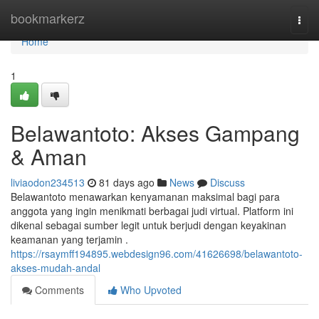
Home
bookmarkerz
Togg
navi
Home
1
Belawantoto: Akses Gampang
& Aman
liviaodon234513
81 days ago
News
Discuss
Belawantoto menawarkan kenyamanan maksimal bagi para
anggota yang ingin menikmati berbagai judi virtual. Platform ini
dikenal sebagai sumber legit untuk berjudi dengan keyakinan
keamanan yang terjamin .
https://rsaymff194895.webdesign96.com/41626698/belawantoto-
akses-mudah-andal
Comments
Who Upvoted