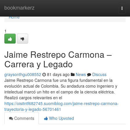
Home
bookmarkerz
Togg
navi
Home
1
Jaime Restrepo Carmona –
Carrera y Legado
graysonthgu008552
81 days ago
News
Discuss
Jaime Restrepo Carmona fue una figura fundamental en la
evolución actual de Colombia. Su andadura como ingeniero y
intelectual marcó un hito en el campo de la ciencia eléctrica.
Realizó cargos relevantes en el
https://oisitntf682745.suomiblog.com/jaime-restrepo-carmona-
trayectoria-y-legado-56701461
Comments
Who Upvoted