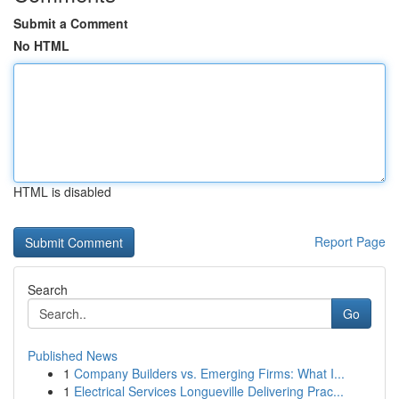
Submit a Comment
No HTML
HTML is disabled
Report Page
Search
Go
Published News
1
Company Builders vs. Emerging Firms: What I...
1
Electrical Services Longueville Delivering Prac...