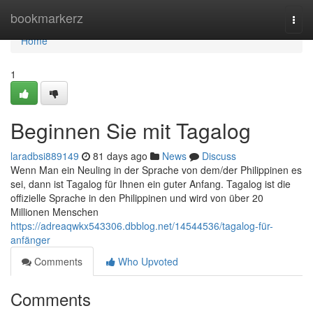
Home
bookmarkerz
Togg
navi
Home
1
Beginnen Sie mit Tagalog
laradbsi889149
81 days ago
News
Discuss
Wenn Man ein Neuling in der Sprache von dem/der Philippinen es
sei, dann ist Tagalog für Ihnen ein guter Anfang. Tagalog ist die
offizielle Sprache in den Philippinen und wird von über 20
Millionen Menschen
https://adreaqwkx543306.dbblog.net/14544536/tagalog-für-
anfänger
Comments
Who Upvoted
Comments