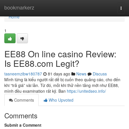
Home
bookmarkerz
Togg
navi
Home
1
EE88 On line casino Review:
Is EE88.com Legit?
tasneemzibw180787
81 days ago
News
Discuss
Mình từng là kiểu người rất dễ bị cuốn theo quảng cáo, cho đến
khi “trả giá” vài lần. Từ đó, mỗi khi thử nền tảng mới như EE88,
mình đều examination rất kỹ. Ban
https://unitedseo.info/
Comments
Who Upvoted
Comments
Submit a Comment