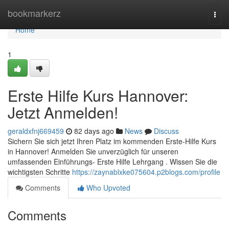
Home
bookmarkerz
Togg
navi
Home
1
Erste Hilfe Kurs Hannover:
Jetzt Anmelden!
geraldxfnj669459
82 days ago
News
Discuss
Sichern Sie sich jetzt Ihren Platz im kommenden Erste-Hilfe Kurs
in Hannover! Anmelden Sie unverzüglich für unseren
umfassenden Einführungs- Erste Hilfe Lehrgang . Wissen Sie die
wichtigsten Schritte
https://zaynablxke075604.p2blogs.com/profile
Comments
Who Upvoted
Comments