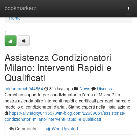
Home
bookmarkerz
Togg
navi
Home
1
Assistenza Condizionatori
Milano: Interventi Rapidi e
Qualificati
miriammoch944864
81 days ago
News
Discuss
Cerchi un supporto per condizionatori a l'area di Milano? La
nostra azienda offre interventi rapidi e certificati per ogni marca e
modello di condizionatori d'aria . Siamo esperti nella installazione
di
https://aliviafqxy841557.win-blog.com/22639651/assistenza-
condizionatori-milano-interventi-rapidi-e-qualificati
Comments
Who Upvoted