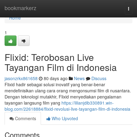
Home
bookmarkerz
Togg
navi
Home
1
Flixid: Terobosan Live
Tayangan Film di Indonesia
jasonzrkx861658
80 days ago
News
Discuss
Flixid hadir sebagai solusi inovatif yang benar-benar
mendefinisikan ulang cara orang mengonsumsi film di nusantara.
Dengan teknologi mutakhir, Flixid menyediakan pengalaman
tayangan langsung film yang
https://lilianjdib330891.win-
blog.com/22618884/flixid-revolusi-live-tayangan-film-di-indonesia
Comments
Who Upvoted
Comments