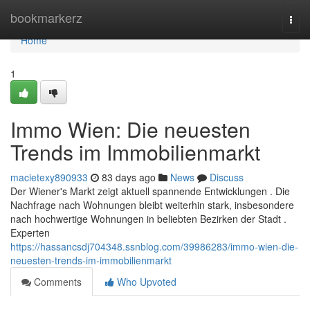
Home
bookmarkerz
Togg
navi
Home
1
Immo Wien: Die neuesten
Trends im Immobilienmarkt
macietexy890933
83 days ago
News
Discuss
Der Wiener's Markt zeigt aktuell spannende Entwicklungen . Die
Nachfrage nach Wohnungen bleibt weiterhin stark, insbesondere
nach hochwertige Wohnungen in beliebten Bezirken der Stadt .
Experten
https://hassancsdj704348.ssnblog.com/39986283/immo-wien-die-
neuesten-trends-im-immobilienmarkt
Comments
Who Upvoted