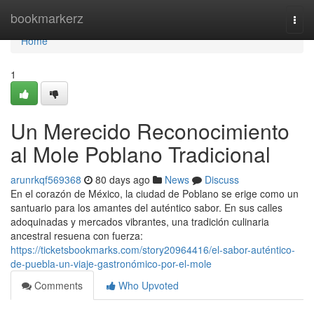
Home
bookmarkerz
Togg
navi
Home
1
Un Merecido Reconocimiento
al Mole Poblano Tradicional
arunrkqf569368
80 days ago
News
Discuss
En el corazón de México, la ciudad de Poblano se erige como un
santuario para los amantes del auténtico sabor. En sus calles
adoquinadas y mercados vibrantes, una tradición culinaria
ancestral resuena con fuerza:
https://ticketsbookmarks.com/story20964416/el-sabor-auténtico-
de-puebla-un-viaje-gastronómico-por-el-mole
Comments
Who Upvoted