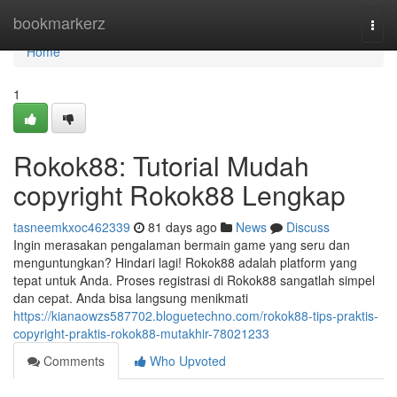
Home
bookmarkerz
Togg
navi
Home
1
Rokok88: Tutorial Mudah
copyright Rokok88 Lengkap
tasneemkxoc462339
81 days ago
News
Discuss
Ingin merasakan pengalaman bermain game yang seru dan
menguntungkan? Hindari lagi! Rokok88 adalah platform yang
tepat untuk Anda. Proses registrasi di Rokok88 sangatlah simpel
dan cepat. Anda bisa langsung menikmati
https://kianaowzs587702.bloguetechno.com/rokok88-tips-praktis-
copyright-praktis-rokok88-mutakhir-78021233
Comments
Who Upvoted