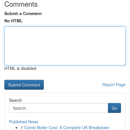
Comments
Submit a Comment
No HTML
HTML is disabled
Report Page
Search
Go
Published News
1
Combi Boiler Cost: A Complete UK Breakdown