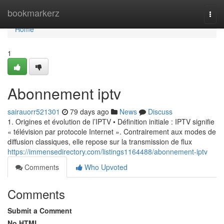
Home
bookmarkerz
Togg
navi
Home
1
Abonnement iptv
sairauorr521301
79 days ago
News
Discuss
1. Origines et évolution de l’IPTV • Définition initiale : IPTV signifie
« télévision par protocole Internet ». Contrairement aux modes de
diffusion classiques, elle repose sur la transmission de flux
https://immensedirectory.com/listings1164488/abonnement-iptv
Comments
Who Upvoted
Comments
Submit a Comment
No HTML