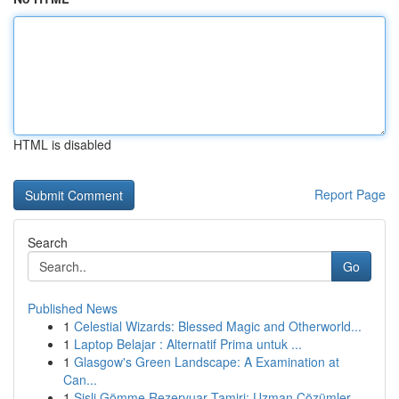
HTML is disabled
Report Page
Search
Go
Published News
1
Celestial Wizards: Blessed Magic and Otherworld...
1
Laptop Belajar : Alternatif Prima untuk ...
1
Glasgow's Green Landscape: A Examination at
Can...
1
Şişli Gömme Rezervuar Tamiri: Uzman Çözümler