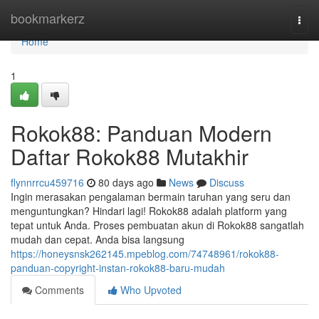
Home
bookmarkerz
Togg
navi
Home
1
Rokok88: Panduan Modern
Daftar Rokok88 Mutakhir
flynnrrcu459716
80 days ago
News
Discuss
Ingin merasakan pengalaman bermain taruhan yang seru dan
menguntungkan? Hindari lagi! Rokok88 adalah platform yang
tepat untuk Anda. Proses pembuatan akun di Rokok88 sangatlah
mudah dan cepat. Anda bisa langsung
https://honeysnsk262145.mpeblog.com/74748961/rokok88-
panduan-copyright-instan-rokok88-baru-mudah
Comments
Who Upvoted