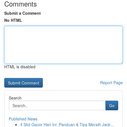
Comments
Submit a Comment
No HTML
HTML is disabled
Report Page
Search
Go
Published News
1
Slot Gacor Hari Ini: Panduan & Tips Meraih Jack...