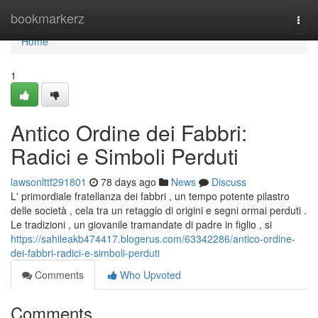
Home
bookmarkerz
Togg
navi
Home
1
Antico Ordine dei Fabbri:
Radici e Simboli Perduti
lawsonlttf291801
78 days ago
News
Discuss
L' primordiale fratellanza dei fabbri , un tempo potente pilastro
delle società , cela tra un retaggio di origini e segni ormai perduti .
Le tradizioni , un giovanile tramandate di padre in figlio , si
https://sahileakb474417.blogerus.com/63342286/antico-ordine-
dei-fabbri-radici-e-simboli-perduti
Comments
Who Upvoted
Comments