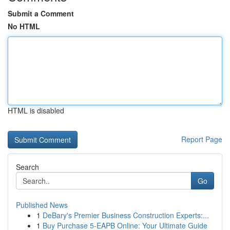
Submit a Comment
No HTML
HTML is disabled
Report Page
Search
Go
Published News
1
DeBary's Premier Business Construction Experts:...
1
Buy Purchase 5-EAPB Online: Your Ultimate Guide