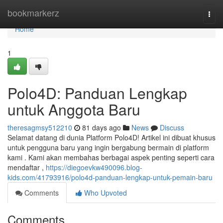
Home
bookmarkerz
Togg
navi
Home
1
Polo4D: Panduan Lengkap
untuk Anggota Baru
theresagmsy512210
81 days ago
News
Discuss
Selamat datang di dunia Platform Polo4D! Artikel ini dibuat khusus
untuk pengguna baru yang ingin bergabung bermain di platform
kami . Kami akan membahas berbagai aspek penting seperti cara
mendaftar ,
https://diegoevkw490096.blog-
kids.com/41793916/polo4d-panduan-lengkap-untuk-pemain-baru
Comments
Who Upvoted
Comments