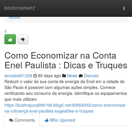
Home
bookmarkerz
Togg
navi
Home
1
Como Economizar na Conta
Enel Paulista : Dicas e Truques
ianoqio651328
80 days ago
News
Discuss
Reduzir o valor da sua conta de energia da Enel em a cidade de
São Paulo é possível com algumas ações simples. Comece
verificando seu consumo de energia: identifique os equipamentos
que mais utilizam
https://bushrajuoq995106.blog5.net/92564052/como-economizar-
na-cobrança-enel-paulista-sugestões-e-truques
Comments
Who Upvoted