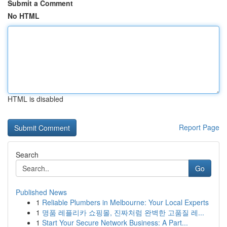
Submit a Comment
No HTML
HTML is disabled
Report Page
Search
Go
Published News
1
Reliable Plumbers in Melbourne: Your Local Experts
1
명품 레플리카 쇼핑몰, 진짜처럼 완벽한 고품질 레...
1
Start Your Secure Network Business: A Part...