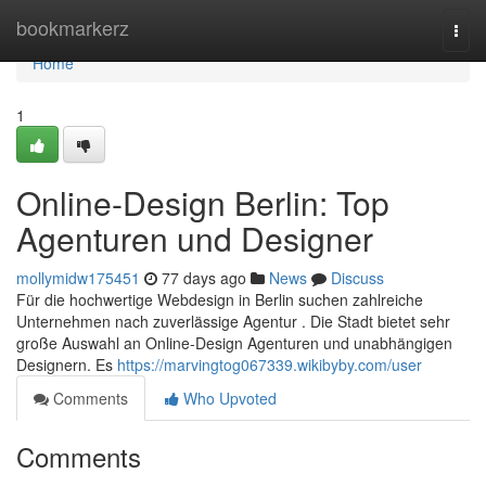
Home
bookmarkerz
Togg
navi
Home
1
Online-Design Berlin: Top
Agenturen und Designer
mollymidw175451
77 days ago
News
Discuss
Für die hochwertige Webdesign in Berlin suchen zahlreiche
Unternehmen nach zuverlässige Agentur . Die Stadt bietet sehr
große Auswahl an Online-Design Agenturen und unabhängigen
Designern. Es
https://marvingtog067339.wikibyby.com/user
Comments
Who Upvoted
Comments