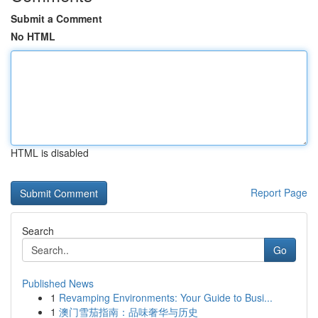
Submit a Comment
No HTML
HTML is disabled
Report Page
Search
Go
Published News
1
Revamping Environments: Your Guide to Busi...
1
澳门雪茄指南：品味奢华与历史