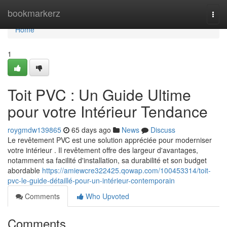
Home
bookmarkerz
Togg
navi
Home
1
Toit PVC : Un Guide Ultime
pour votre Intérieur Tendance
roygmdw139865
65 days ago
News
Discuss
Le revêtement PVC est une solution appréciée pour moderniser
votre intérieur . Il revêtement offre des largeur d'avantages,
notamment sa facilité d'installation, sa durabilité et son budget
abordable
https://amiewcre322425.qowap.com/100453314/toit-
pvc-le-guide-détaillé-pour-un-intérieur-contemporain
Comments
Who Upvoted
Comments