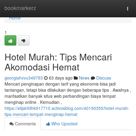
Home
bookmarkerz
Togg
navi
Home
1
Hotel Murah: Tips Mencari
Akomodasi Hemat
georgiahxvu349793
63 days ago
News
Discuss
Mencari penginapan dengan tarif yang ekonomis bisa jadi
tantangan, tetapi bisa dilakukan dengan beberapa tips . Awalnya ,
manfaatkan banyak situs web perbandingan biaya tempat
menginap online . Kemudian ,
https://elijahfdhk917710.activosblog.com/40150355/hotel-murah-
tips-mencari-tempat-menginap-hemat
Comments
Who Upvoted