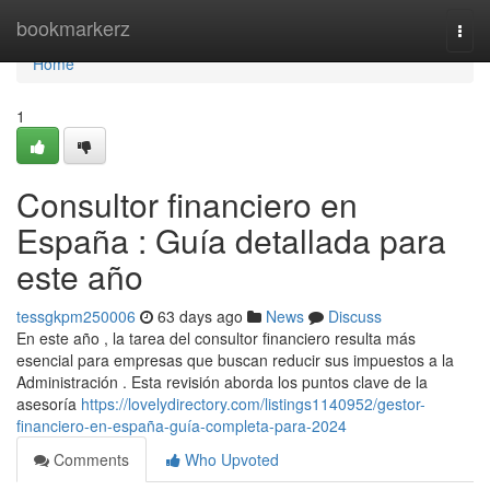
Home
bookmarkerz
Togg
navi
Home
1
Consultor financiero en
España : Guía detallada para
este año
tessgkpm250006
63 days ago
News
Discuss
En este año , la tarea del consultor financiero resulta más
esencial para empresas que buscan reducir sus impuestos a la
Administración . Esta revisión aborda los puntos clave de la
asesoría
https://lovelydirectory.com/listings1140952/gestor-
financiero-en-españa-guía-completa-para-2024
Comments
Who Upvoted