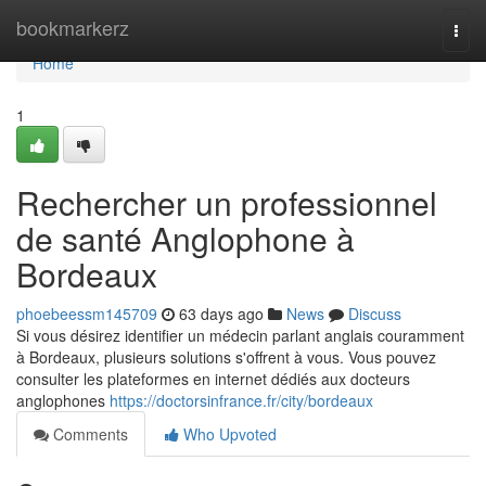
Home
bookmarkerz
Togg
navi
Home
1
Rechercher un professionnel
de santé Anglophone à
Bordeaux
phoebeessm145709
63 days ago
News
Discuss
Si vous désirez identifier un médecin parlant anglais couramment
à Bordeaux, plusieurs solutions s'offrent à vous. Vous pouvez
consulter les plateformes en internet dédiés aux docteurs
anglophones
https://doctorsinfrance.fr/city/bordeaux
Comments
Who Upvoted