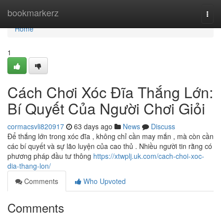
Home
bookmarkerz
Togg
navi
Home
1
Cách Chơi Xóc Đĩa Thắng Lớn:
Bí Quyết Của Người Chơi Giỏi
cormacsvli820917
63 days ago
News
Discuss
Để thắng lớn trong xóc đĩa , không chỉ cần may mắn , mà còn cần
các bí quyết và sự lão luyện của cao thủ . Nhiều người tin rằng có
phương pháp đầu tư thông
https://xtwplj.uk.com/cach-choi-xoc-
dia-thang-lon/
Comments
Who Upvoted
Comments