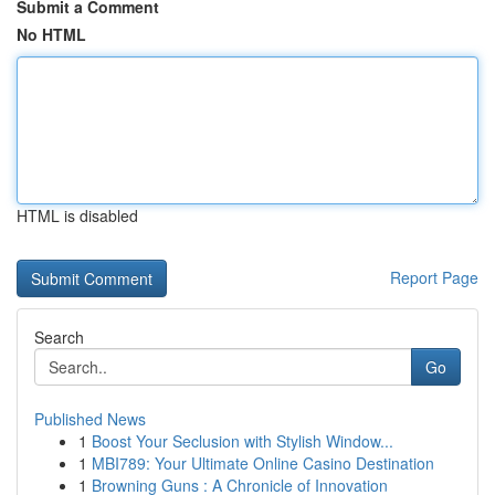
Submit a Comment
No HTML
HTML is disabled
Report Page
Search
Go
Published News
1
Boost Your Seclusion with Stylish Window...
1
MBI789: Your Ultimate Online Casino Destination
1
Browning Guns : A Chronicle of Innovation