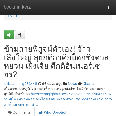
Home
bookmarkerz
Togg
navi
Home
1
ข้ามสายพิสูจน์ตัวเอง! จ้าว
เสือใหญ่ ลุยกติกาคิกบ็อกซิงดวล
หยวน เผิงเจี๋ย ศึกดิอินเนอร์เซ
อร?
larissanmmy283446
66 days ago
News
Discuss
เมื่อความภาคภูมิใจของคนทั้งประเทศถูกส่งผ่านผืนผ้าใบสนามมวย
ลุมพินี สำหรับกา
https://craiglghm318525.dbblog.net/14904775/ล-
าช-ยไฟต-ท-4-ก-องช-ย-ไฉนดอนเม-อง-พร-อมส-บ-วาเลร-สตร-นการ-
ศ-กใหญ-one-ล-มพ-น
Comments
Who Upvoted