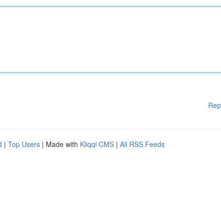
Rep
d
|
Top Users
| Made with
Kliqqi CMS
|
All RSS Feeds