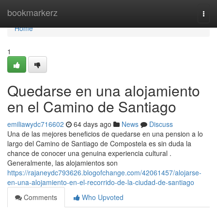
Home
bookmarkerz
Togg
navi
Home
1
Quedarse en una alojamiento
en el Camino de Santiago
emiliawydc716602
64 days ago
News
Discuss
Una de las mejores beneficios de quedarse en una pension a lo
largo del Camino de Santiago de Compostela es sin duda la
chance de conocer una genuina experiencia cultural .
Generalmente, las alojamientos son
https://rajaneydc793626.blogofchange.com/42061457/alojarse-
en-una-alojamiento-en-el-recorrido-de-la-ciudad-de-santiago
Comments
Who Upvoted