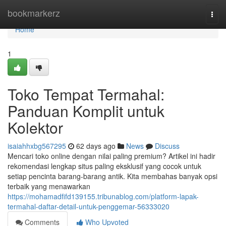
Home
bookmarkerz
Togg
navi
Home
1
Toko Tempat Termahal:
Panduan Komplit untuk
Kolektor
isaiahhxbg567295
62 days ago
News
Discuss
Mencari toko online dengan nilai paling premium? Artikel ini hadir
rekomendasi lengkap situs paling eksklusif yang cocok untuk
setiap pencinta barang-barang antik. Kita membahas banyak opsi
terbaik yang menawarkan
https://mohamadfifd139155.tribunablog.com/platform-lapak-
termahal-daftar-detail-untuk-penggemar-56333020
Comments
Who Upvoted