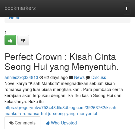
Home
bookmarkerz
Togg
navi
Home
1
Perfect Crown : Kisah Cinta
Seong Hui yang Menyentuh.
annieszxq324813
62 days ago
News
Discuss
Novel karya “Kisah Mahkota" menghadirkan sebuah kisah
romansa yang luar biasa mengharukan . Para pembaca cerita
kerajaan akan terpukau dengan lika-liku kasih Seong Hui dan
kekasihnya. Buku itu
https://gregorymlvo753448.life3dblog.com/39263762/kisah-
mahkota-romansa-hui-ju-seong-yang-menyentuh
Comments
Who Upvoted