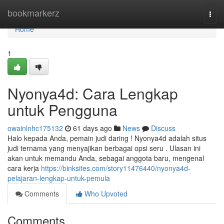
Home
bookmarkerz
Togg
navi
Home
1
Nyonya4d: Cara Lengkap
untuk Pengguna
owainlnhc175132
61 days ago
News
Discuss
Halo kepada Anda, pemain judi daring ! Nyonya4d adalah situs
judi ternama yang menyajikan berbagai opsi seru . Ulasan ini
akan untuk memandu Anda, sebagai anggota baru, mengenal
cara kerja
https://binksites.com/story11476440/nyonya4d-
pelajaran-lengkap-untuk-pemula
Comments
Who Upvoted
Comments