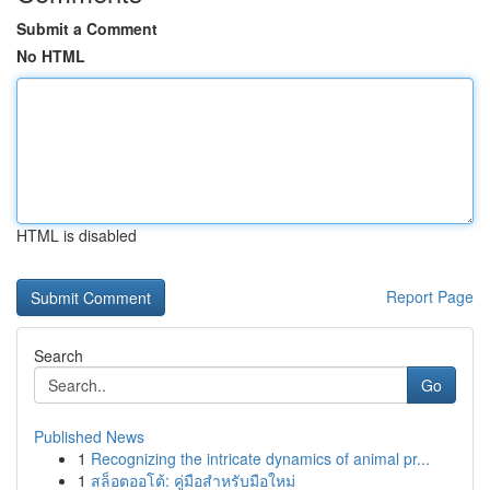
Submit a Comment
No HTML
HTML is disabled
Report Page
Search
Go
Published News
1
Recognizing the intricate dynamics of animal pr...
1
สล็อตออโต้: คู่มือสำหรับมือใหม่