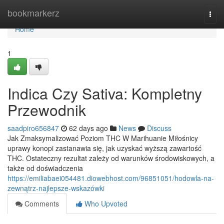
Home
bookmarkerz
Togg
navi
Home
1
Indica Czy Sativa: Kompletny
Przewodnik
saadpiro656847
62 days ago
News
Discuss
Jak Zmaksymalizować Poziom THC W Marihuanie Miłośnicy
uprawy konopi zastanawia się, jak uzyskać wyższą zawartość
THC. Ostateczny rezultat zależy od warunków środowiskowych, a
także od doświadczenia
https://emiliabaei054481.diowebhost.com/96851051/hodowla-na-
zewnątrz-najlepsze-wskazówki
Comments
Who Upvoted