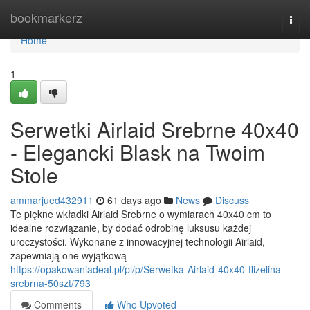
Home
bookmarkerz
Togg
navi
Home
1
Serwetki Airlaid Srebrne 40x40
- Elegancki Blask na Twoim
Stole
ammarjued432911
61 days ago
News
Discuss
Te piękne wkładki Airlaid Srebrne o wymiarach 40x40 cm to
idealne rozwiązanie, by dodać odrobinę luksusu każdej
uroczystości. Wykonane z innowacyjnej technologii Airlaid,
zapewniają one wyjątkową
https://opakowaniadeal.pl/pl/p/Serwetka-Airlaid-40x40-flizelina-
srebrna-50szt/793
Comments
Who Upvoted