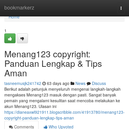
Home
bookmarkerz
Togg
navi
Home
1
Menang123 copyright:
Panduan Lengkap & Tips
Aman
tasneemusjk241742
63 days ago
News
Discuss
Berikut adalah petunjuk menyeluruh mengenai langkah-langkah
mengakses Menang123 masuk dengan pasti. Sangat banyak
pemain yang mengalami kesulitan saat mencoba melakukan ke
akun Menang123. Ulasan ini
https://dianeaxwl921911.blogscribble.com/41913780/menang123-
copyright-panduan-lengkap-tips-aman
Comments
Who Upvoted