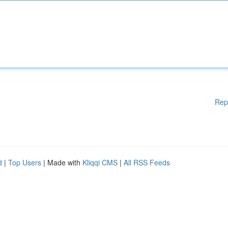
Rep
d
|
Top Users
| Made with
Kliqqi CMS
|
All RSS Feeds