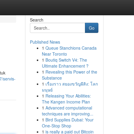
Search
Go
Published News
1
Queue Stanchions Canada
Near Toronto
1
Boutiq Switch V4: The
Ultimate Enhancement ?
1
Revealing this Power of the
tuk
Substance
/servis-
1
เรื่องราว สยองขวัญผีสิง: โลก
มนุษย์
1
Releasing Your Abilities:
The Kangen Income Plan
1
Advanced computational
techniques are improving...
1
Bird Supplies Dubai: Your
One-Stop Shop
1
is really a paid out Bitcoin