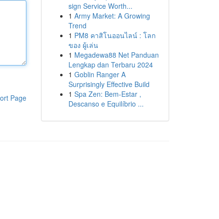
sign Service Worth...
1
Army Market: A Growing
Trend
1
PM8 คาสิโนออนไลน์ : โลก
ของ ผู้เล่น
1
Megadewa88 Net Panduan
Lengkap dan Terbaru 2024
1
Goblin Ranger A
Surprisingly Effective Build
1
Spa Zen: Bem-Estar ,
ort Page
Descanso e Equilíbrio ...