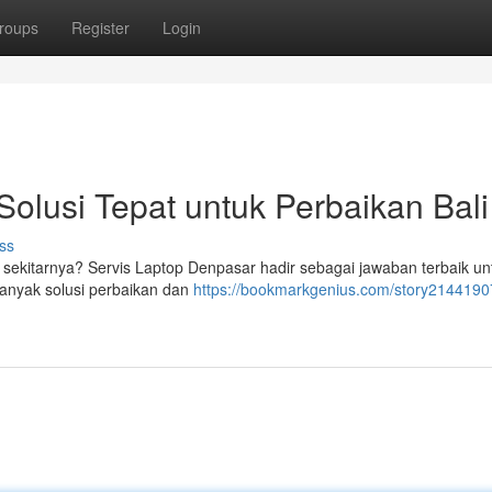
roups
Register
Login
Solusi Tepat untuk Perbaikan Bali
ss
n sekitarnya? Servis Laptop Denpasar hadir sebagai jawaban terbaik un
nyak solusi perbaikan dan
https://bookmarkgenius.com/story21441907