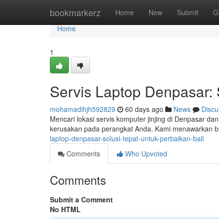
Home
bookmarkerz
Home
New
Submit
G
Home
1
Servis Laptop Denpasar: 
mohamadihjh592829
60 days ago
News
Discu
Mencari lokasi servis komputer jinjing di Denpasar da
kerusakan pada perangkat Anda. Kami menawarkan ba
laptop-denpasar-solusi-tepat-untuk-perbaikan-bali
Comments
Who Upvoted
Comments
Submit a Comment
No HTML